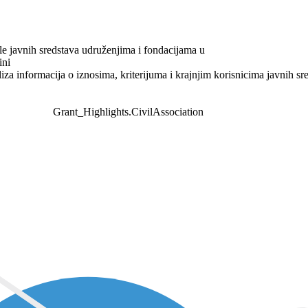
le javnih sredstava udruženjima i fondacijama u
ini
liza informacija o iznosima, kriterijuma i krajnjim korisnicima javnih sr
Grant_Highlights.CivilAssociation