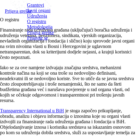
Grantovi
Javni organi
Prijava greške
Udruženja
O registru
O registru
Metodologija
Finansiranje rada udruženja građana (uključujući boračka udruženja i
Prijava greške
udruženja veterana, penzionera, sindikata, vjerskih organizacija,
Prijavite se
nevladinih organizacija i fondacija i slično) koju sprovode javni organi
na svim nivoima vlasti u Bosni i Hercegovini je uglavnom
netransparentan, dok su kriterijumi dodjele nejasni, a krajnji korisnici
često nepoznati.
Iako se za ove namjene izdvajaju značajna sredstva, mehanizmi
kontrole načina na koji se ona troše su nedovoljno definisani,
neadekvatni ili se nedovoljno koriste. Sve to utiče da se javna sredstva
često zloupotrebljavaju i troše nenamjenski, što ne samo da šteti
budžetima građana već i narušava povjerenje u rad organa vlasti, od
kojih se očekuje odgovornost i transparentnost pri trošenju javnih
resursa.
Transparency International u BiH
je stoga započeo prikupljanje,
obradu, analizu i objavu informacija o iznosima koje su organi vlasti
izdvojili za finansiranje rada udruženja građana i fondacija u BiH.
Objelodanjivanje iznosa i korisnika sredstava sa iskazanim osnovom
po kom su udruženja dobila sredstva, služi za uspostavljanje temelja za